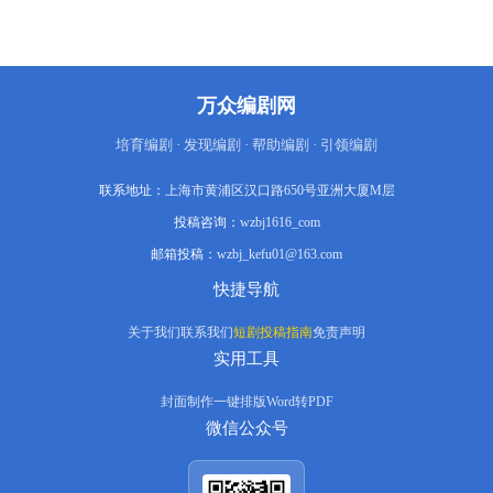
万众编剧网
培育编剧 · 发现编剧 · 帮助编剧 · 引领编剧
联系地址：
上海市黄浦区汉口路650号亚洲大厦M层
投稿咨询：
wzbj1616_com
邮箱投稿：
wzbj_kefu01@163.com
快捷导航
关于我们
联系我们
短剧投稿指南
免责声明
实用工具
封面制作
一键排版
Word转PDF
微信公众号