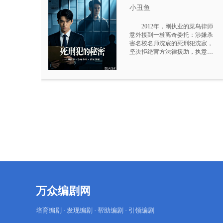
小丑鱼
2012年，刚执业的菜鸟律师
意外接到一桩离奇委托：涉嫌杀
害名校名师沈宸的死刑犯沈寂，
坚决拒绝官方法律援助，执意点
名毫无刑事经验的他辩护。圈内
律师纷纷劝阻，匿名短信暗中警
告，所有人都认定沈寂是劣迹累
累、谋财害命的恶徒，唯有沈寂
笃定，干净无圈子牵绊的菜鸟律
师，是唯一敢深挖真相、坚守底
线的人。
万众编剧网
培育编剧 · 发现编剧 · 帮助编剧 · 引领编剧