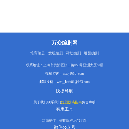
对手，活着撤离。这是林野唯一的生路。
万众编剧网
培育编剧 · 发现编剧 · 帮助编剧 · 引领编剧
联系地址：
上海市黄浦区汉口路650号亚洲大厦M层
投稿咨询：
wzbj1616_com
邮箱投稿：
wzbj_kefu01@163.com
快捷导航
关于我们
联系我们
短剧投稿指南
免责声明
实用工具
封面制作
一键排版
Word转PDF
微信公众号