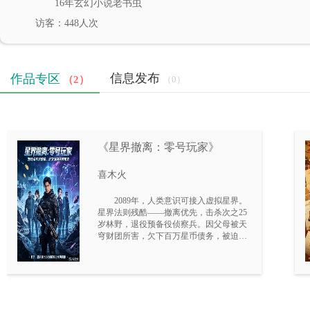
16年玄幻小说老书虫
访客：448人次
信息发布
作品专区
（2）
（0）
《星界撤离：零号玩家》
喜木火
2089年，人类意识可接入虚拟星界。
星界法则残酷——撤离优先，击杀次之25
岁林野，退役预备役侦察兵。因父母被天
穹财团所害，欠下百万星币债务，被迫入
场求生。一次濒死后，他觉醒了隐藏战术
系统——战术回溯芯片。每局一次，三十
秒逆流时光。他联合散人玩家老王、小
姜，踏上复仇与揭开星界真相之路。却不
知，他所踏入的星界，是一场跨越两千年
的宇宙文明筛选实验……抽取资源，击败