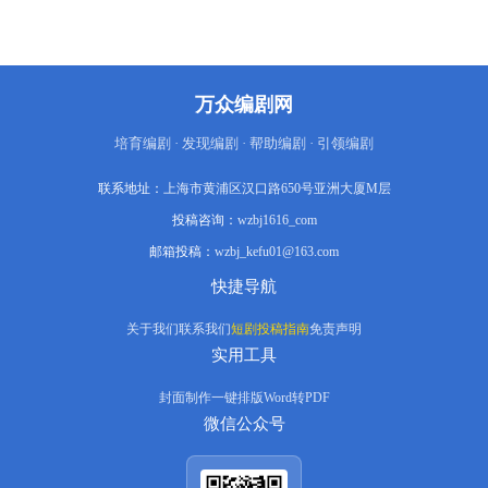
万众编剧网
培育编剧 · 发现编剧 · 帮助编剧 · 引领编剧
联系地址：
上海市黄浦区汉口路650号亚洲大厦M层
投稿咨询：
wzbj1616_com
邮箱投稿：
wzbj_kefu01@163.com
快捷导航
关于我们
联系我们
短剧投稿指南
免责声明
实用工具
封面制作
一键排版
Word转PDF
微信公众号