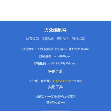
万众编剧网
培育编剧 · 发现编剧 · 帮助编剧 · 引领编剧
联系地址：
上海市黄浦区汉口路650号亚洲大厦M层
投稿咨询：
wzbj1616_com
邮箱投稿：
wzbj_kefu01@163.com
快捷导航
关于我们
联系我们
短剧投稿指南
免责声明
实用工具
封面制作
一键排版
Word转PDF
微信公众号