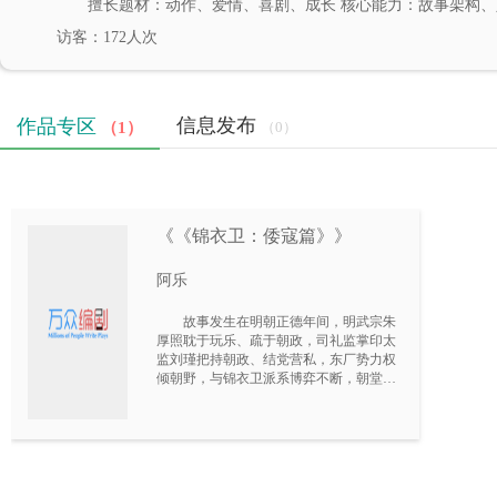
擅长题材：动作、爱情、喜剧、成长 核心能力：故事架构
访客：172人次
信息发布
作品专区
（1）
（0）
《《锦衣卫：倭寇篇》》
阿乐
故事发生在明朝正德年间，明武宗朱
厚照耽于玩乐、疏于朝政，司礼监掌印太
监刘瑾把持朝政、结党营私，东厂势力权
倾朝野，与锦衣卫派系博弈不断，朝堂暗
流涌动；东南沿海倭寇之乱频发，海防空
虚，刘瑾借市舶司职权垄断海上贸易、中
饱私囊，暗中与东瀛势力达成利益勾结。
十年前，忠臣林安因弹劾刘瑾被诬陷通
倭，惨遭灭门，其义子林武侥幸坠海生
还，化名黑川武蛰伏东瀛，练就一身武