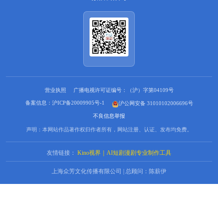
奶、哥哥都在等她。终点站，爸爸站在那
里，穿着她五岁记忆里的白衬衫。雨停
了。从此我命，不由天，不由书，由我。
营业执照
广播电视许可证编号：（沪）字第04109号
备案信息：沪ICP备20009905号-1
沪公网安备 31010102006696号
不良信息举报
声明：本网站作品著作权归作者所有，网站注册、认证、发布均免费。
友情链接：
Kino视界｜AI短剧漫剧专业制作工具
上海众芳文化传播有限公司 | 总顾问：陈薪伊