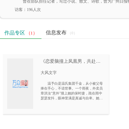
曾在部队担任记者，写过小说、散文、诗歌，曾为广州日报
访客：196人次
信息发布
作品专区
（1）
（0）
《恋爱脑撞上凤凰男，共赴火
葬场》
大风文字
温予白是温氏集团千金，从小被父母
捧在手心，不谙世事。一个雨夜，外卖员
章洪汝“意外”撞上她的保时捷，跪在雨中
瑟瑟发抖，眼神里满是真诚与自卑。她心
软了。章洪汝是复旦研究生，出身底层，
母亲捡垃圾养大他。他告诉温予白，自己
拼命读书就是为了配得上她这样的女孩。
路边摊的野花、雨夜的长跪、深夜的甜言
蜜语——他用精心排练的表演，一步步攻
陷了恋爱脑的温予白。父亲察觉不对：“这