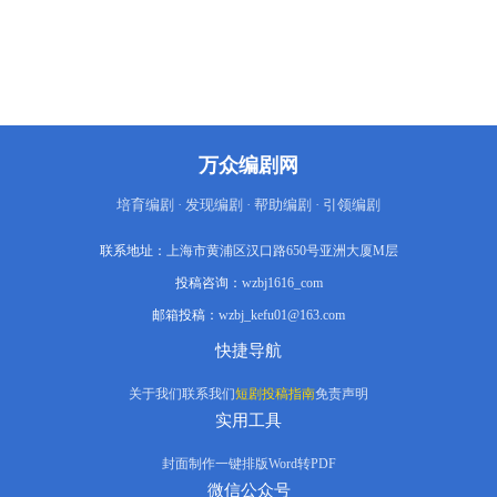
个年轻人眼神里有东西。”温予白摔门而
出：“你根本不懂他！”她偷公章帮他签合
同，她签字转让股权，她在父亲质问时挡
在他面前。章洪汝的账本上，一笔笔记
着“目标进度”，温氏集团一步步被他掏
空。父亲被活活气死，母亲被赶出家门心
脏病发。婚礼当天，屏幕上播放着他的“投
资战果”——收益率300%，用的是温家的
万众编剧网
血。他冷笑：“爱情？我只相信投资回报
率。”温予白穿着染血的婚纱，从铁轨上一
跃而下。但她留下了一对双胞胎：女儿温
培育编剧 · 发现编剧 · 帮助编剧 · 引领编剧
不弃，儿子温不周。五岁那年，女儿给父
亲下毒。他被救活，却彻底失忆，沦落街
联系地址：
上海市黄浦区汉口路650号亚洲大厦M层
头与狗抢食。女儿被送进疯人院，在墙上
抠妈妈抠了十五年。十五年后，她挥霍完
投稿咨询：
wzbj1616_com
遗产，睡进桥洞。桥洞里，她遇到了一个
邮箱投稿：
脏兮兮的老头——那是她的父亲。他们一
wzbj_kefu01@163.com
起抢垃圾、分剩饭、被混混追打。他每次
快捷导航
都把肉让给她，自己饿着肚子。她认出了
他，但没有相认。她恨了他二十多年，怎
么原谅？他病重时，她守了一夜。他死前
关于我们
联系我们
短剧投稿指南
免责声明
终于叫出她的名字：“念恩……对不
实用工具
起……”她说：“不能原谅。”但守他到天
亮。他死后，魂魄三次现身，拼死保护
封面制作
一键排版
Word转PDF
她。最后一次，公交车驶来，妈妈开着
1314路，接她上车。车上，外公外婆、奶
微信公众号