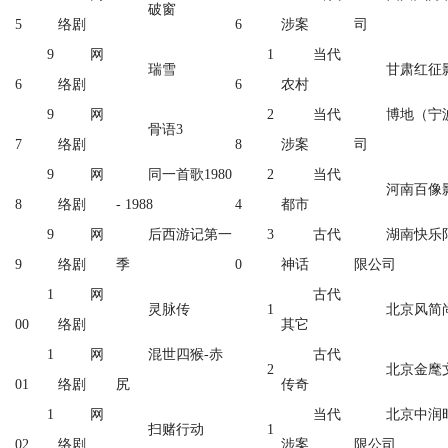
破窗
5
络剧
6
涉案
司
9
网
1
当代
瑞雪
甘肃红征
6
络剧
6
农村
9
网
2
当代
博地（宁
骨语3
7
络剧
8
涉案
司
9
网
同一首歌1980
2
当代
河南百像
8
络剧
- 1988
4
都市
9
网
后西游记第一
3
古代
湖南快乐
9
络剧
季
0
神话
限公司
1
网
古代
灵脉传
1
北京风简
00
络剧
其它
1
网
混世四猴-赤
古代
2
北京金麾
01
络剧
尻
传奇
1
网
当代
北京中润
扫赌行动
1
02
络剧
涉案
限公司