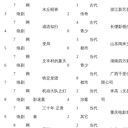
7
网
1
古代
水丘昭券
浙江新艺
3
络剧
2
传奇
7
网
4
古代
成语知行
长缨影视
4
络剧
0
青少
7
网
3
当代
变局
山东阅米
5
络剧
0
都市
7
网
2
当代
文丰村的夏天
湖南四方
6
络剧
0
青少
7
网
当代
广西千里
铁定发团
8
7
络剧
都市
限公司
7
网
机动大队之幻
2
当代
米高（文
8
络剧
影迷案
4
涉案
司
7
网
三十年·正青
1
当代
重庆电影
9
络剧
春
2
其它
8
网
2
当代