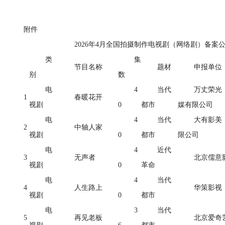
附件
2026年4月全国拍摄制作电视剧（网络剧）备案
类
集
节目名称
题材
申报单位
别
数
电
4
当代
万丈荣光
1
春暖花开
视剧
0
都市
媒有限公司
电
4
当代
大有影美
2
中轴人家
视剧
0
都市
限公司
电
4
近代
3
无声者
北京儒意
视剧
0
革命
电
4
当代
4
人生路上
华策影视
视剧
0
都市
电
3
当代
5
再见老板
北京爱奇