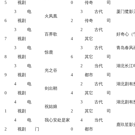
5
视剧
0
传奇
司
3
电
3
古代
厦门鹭影
火凤凰
6
视剧
2
传奇
司
3
电
2
古代
百界歌
好奇心（
7
视剧
4
其它
3
电
3
古代
青岛春风
惊鹿
8
视剧
6
其它
司
3
电
2
当代
湖北长江
光之谷
9
视剧
4
都市
司
4
电
2
古代
湖北剧有
剑出鞘
0
视剧
4
其它
司
4
电
3
古代
湖北剧有
祝姑娘
1
视剧
2
其它
司
4
电
我心安处是家
4
当代
鹿玖笙影
2
视剧
门
0
都市