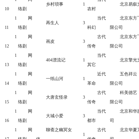
乡村琐事
1
北京易叙
10
络剧
农村
1
网
当代
北京东方
再生人
3
11
络剧
科幻
限公司
1
网
古代
北京东方
画皮
3
12
络剧
传奇
限公司
1
网
当代
404漂流记
1
北京擎光
13
络剧
其它
1
网
近代
五色祥云
一纸山河
1
14
络剧
革命
限公司
1
网
古代
科美德艺
大唐玄怪录
3
15
络剧
传奇
限公司
1
网
当代
北京和华
大城小爱
3
16
络剧
都市
司
1
网
聊斋之幽冥女
古代
北京华夏
1