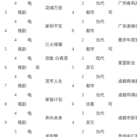
4
电
2
当代
广州春风
花城万里
3
视剧
4
都市
司
4
电
2
当代
家和平安
广东谢谢
4
视剧
8
都市
4
电
2
当代
重庆年度
江火璀璨
5
视剧
4
都市
司
4
电
宿敌·白夜星
2
现代
童盟影业
6
视剧
辰
5
其它
4
电
2
当代
宽窄人生
成都商海
7
视剧
4
都市
4
电
3
当代
成都羽调
家族计划
8
视剧
0
涉案
司
4
电
3
当代
奔向未来
成都市影
9
视剧
4
其它
5
电
2
当代
老刑警
贵州中汇