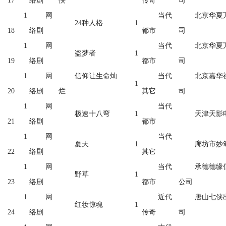
17
络剧
侠
传奇
司
1
网
当代
北京华夏
24种人格
1
18
络剧
都市
司
1
网
当代
北京华夏
盗梦者
1
19
络剧
都市
司
1
网
信仰让生命灿
当代
北京嘉华
1
20
络剧
烂
其它
司
1
网
当代
极速十八弯
1
天津天影
21
络剧
都市
1
网
当代
夏天
1
廊坊市妙
22
络剧
其它
1
网
当代
承德德缘
野草
1
23
络剧
都市
公司
1
网
近代
唐山七侠
红妆惊魂
1
24
络剧
传奇
司