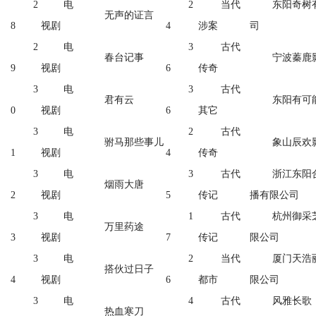
2
电
2
当代
东阳奇树
无声的证言
8
视剧
4
涉案
司
2
电
3
古代
春台记事
宁波蓁鹿
9
视剧
6
传奇
3
电
3
古代
君有云
东阳有可
0
视剧
6
其它
3
电
2
古代
驸马那些事儿
象山辰欢
1
视剧
4
传奇
3
电
3
古代
浙江东阳
烟雨大唐
2
视剧
5
传记
播有限公司
3
电
1
古代
杭州御采
万里药途
3
视剧
7
传记
限公司
3
电
2
当代
厦门天浩
搭伙过日子
4
视剧
6
都市
限公司
3
电
4
古代
风雅长歌
热血寒刀