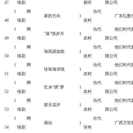
47
络剧
都市
限公司
1
网
当代
家的方向
1
广东弘数
48
络剧
农村
1
网
当代
他们时代
“蒸”情岁月
1
49
络剧
农村
限公司
1
网
当代
他们时代
海风甜如歌
1
50
络剧
农村
限公司
1
网
当代
他们时代
珍珠海岸线
1
51
络剧
农村
限公司
1
网
当代
他们时代
壮乡“绣”梦
1
52
络剧
农村
限公司
1
网
当代
他们时代
那天花开
1
53
络剧
农村
限公司
1
网
古代
谪仙
1
广西万世
54
络剧
传奇