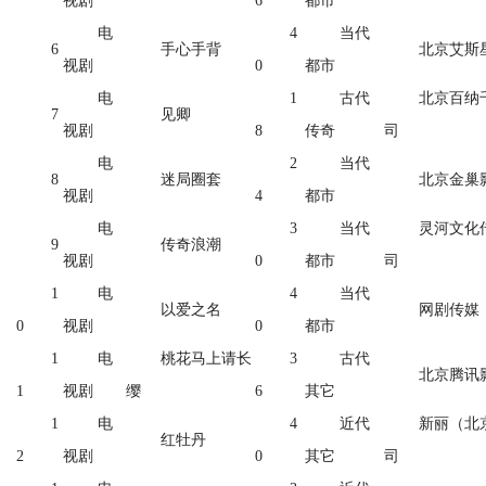
视剧
6
都市
电
4
当代
6
手心手背
北京艾斯
视剧
0
都市
电
1
古代
北京百纳
7
见卿
视剧
8
传奇
司
电
2
当代
8
迷局圈套
北京金巢
视剧
4
都市
电
3
当代
灵河文化
9
传奇浪潮
视剧
0
都市
司
1
电
4
当代
以爱之名
网剧传媒
0
视剧
0
都市
1
电
桃花马上请长
3
古代
北京腾讯
1
视剧
缨
6
其它
1
电
4
近代
新丽（北
红牡丹
2
视剧
0
其它
司