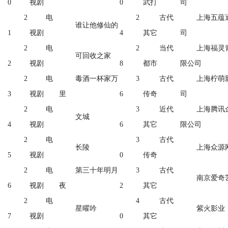
0
视剧
0
武打
司
2
电
2
古代
上海五蕴
谁让他修仙的
1
视剧
4
其它
司
2
电
2
当代
上海福灵
可回收之家
2
视剧
8
都市
限公司
2
电
毒酒一杯家万
3
古代
上海柠萌
3
视剧
里
6
传奇
司
2
电
3
近代
上海腾讯
文城
4
视剧
6
其它
限公司
2
电
3
古代
长陵
上海众源
5
视剧
0
传奇
2
电
第三十年明月
3
古代
南京爱奇
6
视剧
夜
2
其它
2
电
4
古代
星曜吟
紫火影业
7
视剧
0
其它