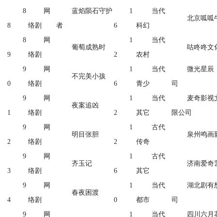
8
网
蓝焰陨石守护
1
当代
北京呱呱
8
络剧
者
6
科幻
8
网
1
当代
葡萄成熟时
咕咚咚文
9
络剧
2
农村
9
网
1
当代
微光星辰
不完美小孩
0
络剧
6
青少
司
9
网
1
当代
麦奇影视
夜案追凶
1
络剧
2
其它
限公司
9
网
1
古代
明目张胆
泉州鸣画
2
络剧
2
传奇
9
网
1
古代
齐玉记
济南爱奇
3
络剧
6
其它
9
网
1
当代
湖北剧有
春夜困渡
4
络剧
0
都市
司
9
网
1
当代
四川六月