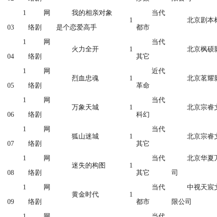
1
网
我的相亲对象
当代
1
北京剧本
03
络剧
是个恋爱高手
都市
1
网
当代
火力全开
1
北京枫硕
04
络剧
其它
1
网
近代
烈血忠魂
1
北京茗耀
05
络剧
革命
1
网
当代
万象天城
1
北京宗睿
06
络剧
科幻
1
网
当代
狐山迷城
1
北京宗睿
07
络剧
其它
1
网
当代
北京华夏
迷失的构图
1
08
络剧
其它
司
1
网
当代
中视天宸
黄金时代
1
09
络剧
都市
限公司
1
网
当代