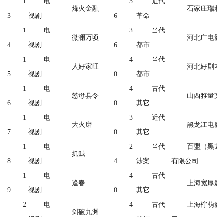
1
电
3
近代
烽火金融
石家庄瑞
3
视剧
6
革命
1
电
3
当代
微澜万顷
河北广电
4
视剧
6
都市
1
电
4
当代
人好家旺
河北好剧
5
视剧
0
都市
1
电
4
古代
慈母县令
山西雅量
6
视剧
0
其它
1
电
3
近代
大火磨
黑龙江电
7
视剧
0
其它
1
电
2
当代
百盟（黑
抓贼
8
视剧
4
涉案
有限公司
1
电
4
古代
逢春
上海宽厚
9
视剧
0
其它
2
电
4
古代
上海柠萌
剑破九渊