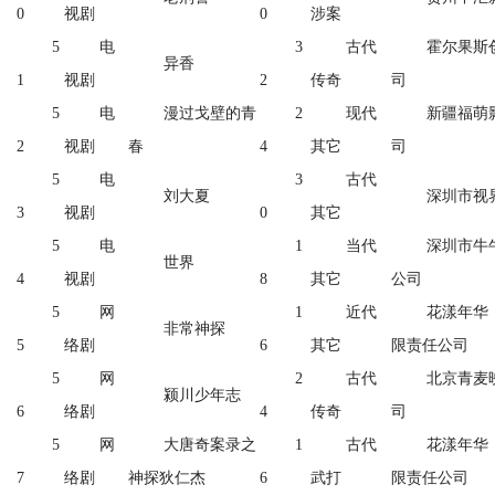
0
视剧
0
涉案
5
电
3
古代
霍尔果斯
异香
1
视剧
2
传奇
司
5
电
漫过戈壁的青
2
现代
新疆福萌
2
视剧
春
4
其它
司
5
电
3
古代
刘大夏
深圳市视
3
视剧
0
其它
5
电
1
当代
深圳市牛
世界
4
视剧
8
其它
公司
5
网
1
近代
花漾年华
非常神探
5
络剧
6
其它
限责任公司
5
网
2
古代
北京青麦
颍川少年志
6
络剧
4
传奇
司
5
网
大唐奇案录之
1
古代
花漾年华
7
络剧
神探狄仁杰
6
武打
限责任公司