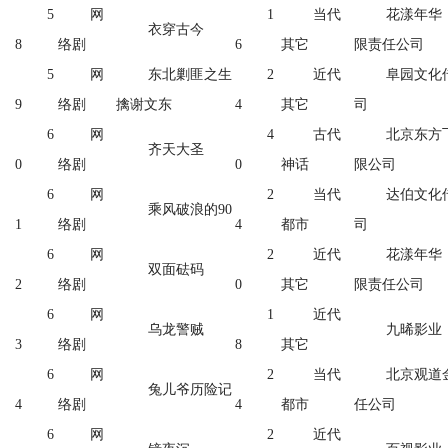
5
网
1
当代
花漾年华
衣穿古今
8
络剧
6
其它
限责任公司
5
网
东北剿匪之生
2
近代
阜园文化
9
络剧
擒谢文东
4
其它
司
6
网
4
古代
北京东方
齐天大圣
0
络剧
0
神话
限公司
6
网
2
当代
达伯文化
乘风破浪的90
1
络剧
4
都市
司
6
网
2
近代
花漾年华
双面砝码
2
络剧
0
其它
限责任公司
6
网
1
近代
乌龙警贼
九晞影业
3
络剧
8
其它
6
网
2
当代
北京观道
兔儿爷历险记
4
络剧
4
都市
任公司
6
网
2
近代