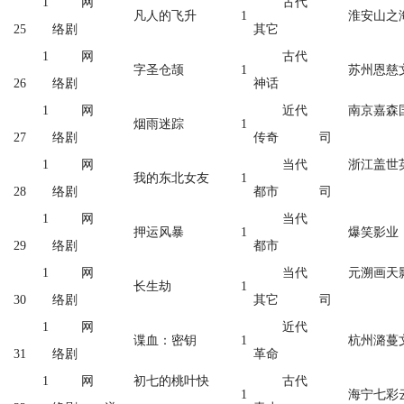
1
网
古代
凡人的飞升
1
淮安山之
25
络剧
其它
1
网
古代
字圣仓颉
1
苏州恩慈
26
络剧
神话
1
网
近代
南京嘉森
烟雨迷踪
1
27
络剧
传奇
司
1
网
当代
浙江盖世
我的东北女友
1
28
络剧
都市
司
1
网
当代
押运风暴
1
爆笑影业
29
络剧
都市
1
网
当代
元溯画天
长生劫
1
30
络剧
其它
司
1
网
近代
谍血：密钥
1
杭州潞蔓
31
络剧
革命
1
网
初七的桃叶快
古代
1
海宁七彩