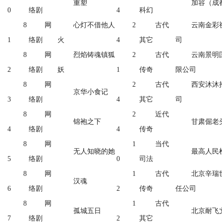
重塑
加容（成
0
络剧
4
科幻
8
网
心灯不借他人
2
古代
云南金彩
1
络剧
火
4
其它
司
8
网
烈焰铸魂镇狐
2
古代
云南景明
2
络剧
妖
1
传奇
限公司
8
网
2
古代
西安沐沐
京华小食记
3
络剧
4
其它
司
8
网
2
近代
锦袍之下
甘肃倔老
4
络剧
4
传奇
8
网
1
当代
无人知晓的她
最高人民
5
络剧
0
司法
8
网
1
古代
北京辛瑞
汉魂
6
络剧
2
传奇
任公司
8
网
1
古代
孤城五日
北京耐飞
7
络剧
2
其它