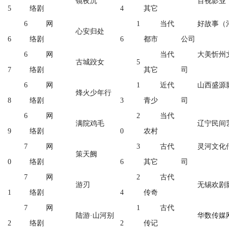
镜夜沉
百视影业
5
络剧
4
其它
6
网
1
当代
好故事（
心安归处
6
络剧
6
都市
公司
6
网
当代
大美忻州
古城跤女
5
7
络剧
其它
司
6
网
1
近代
山西盛源
烽火少年行
8
络剧
3
青少
司
6
网
2
当代
满院鸡毛
辽宁民间
9
络剧
0
农村
7
网
3
古代
灵河文化
策天阙
0
络剧
6
其它
司
7
网
2
古代
游刃
无锡欢剧
1
络剧
4
传奇
7
网
1
古代
陆游·山河别
华数传媒
2
络剧
2
传记