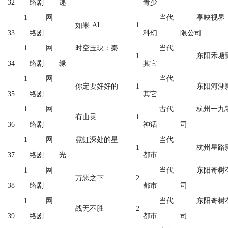
32
络剧
递
青少
1
网
当代
享映视界
如果·AI
1
33
络剧
科幻
限公司
1
网
时空玉玦：秦
当代
1
东阳禾塘
34
络剧
缘
其它
1
网
当代
你定要好好的
1
东阳河湖
35
络剧
其它
1
网
古代
杭州一九
有山灵
1
36
络剧
神话
司
1
网
霓虹深处的星
当代
1
杭州星路
37
络剧
光
都市
1
网
当代
东阳奇树
万恶之下
2
38
络剧
都市
司
1
网
当代
东阳奇树
战无不胜
2
39
络剧
都市
司