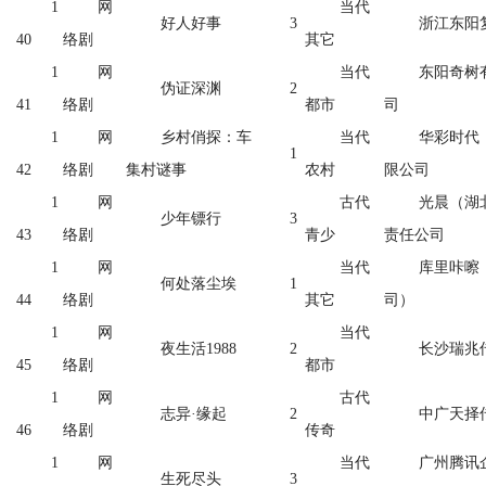
1
网
当代
好人好事
3
浙江东阳
40
络剧
其它
1
网
当代
东阳奇树
伪证深渊
2
41
络剧
都市
司
1
网
乡村俏探：车
当代
华彩时代
1
42
络剧
集村谜事
农村
限公司
1
网
古代
光晨（湖
少年镖行
3
43
络剧
青少
责任公司
1
网
当代
库里咔嚓
何处落尘埃
1
44
络剧
其它
司）
1
网
当代
夜生活1988
2
长沙瑞兆
45
络剧
都市
1
网
古代
志异·缘起
2
中广天择
46
络剧
传奇
1
网
当代
广州腾讯
生死尽头
3