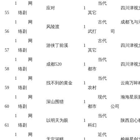
1
网
当代
应对
1
四川津视
55
络剧
其它
1
网
古代
成都飞与
风陵渡
1
56
络剧
武打
司
1
网
古代
游侠丁前溪
1
四川津视
57
络剧
其它
1
网
当代
成都520
1
四川津视
58
络剧
都市
1
网
当代
找不到的黄金
1
云南万眸
59
络剧
农村
1
网
现代
瀚海星辰
深山围猎
1
60
络剧
都市
公司
1
网
当代
以明天为眼
1
陕西启心
61
络剧
科幻
1
网
近代
无定河畔
1
榆林星创