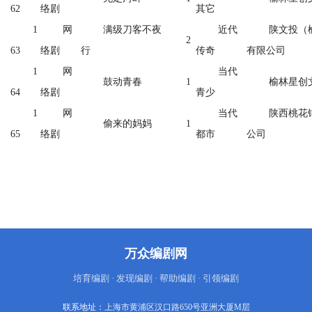
62
络剧
其它
1
网
满级刀客不夜
近代
陕文投（
2
63
络剧
行
传奇
有限公司
1
网
当代
鼓动青春
1
榆林星创
64
络剧
青少
1
网
当代
陕西桃花
偷来的妈妈
1
65
络剧
都市
公司
万众编剧网
培育编剧 · 发现编剧 · 帮助编剧 · 引领编剧
联系地址：
上海市黄浦区汉口路650号亚洲大厦M层