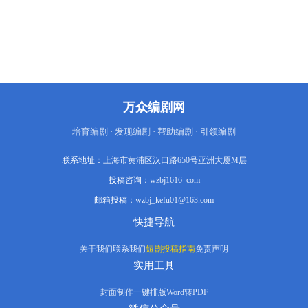
万众编剧网
培育编剧 · 发现编剧 · 帮助编剧 · 引领编剧
联系地址：
上海市黄浦区汉口路650号亚洲大厦M层
投稿咨询：
wzbj1616_com
邮箱投稿：
wzbj_kefu01@163.com
快捷导航
关于我们
联系我们
短剧投稿指南
免责声明
实用工具
封面制作
一键排版
Word转PDF