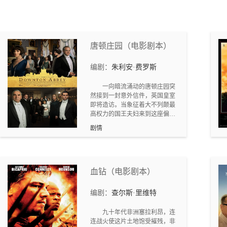
唐顿庄园（电影剧本）
编剧：
朱利安·费罗斯
一向暗流涌动的唐顿庄园突
然接到一封意外信件，英国皇室
即将造访。当象征着大不列颠最
高权力的国王夫妇来到这座偏安
一隅的乡间宅邸，等待唐顿庄园
剧情
主人们的将会是怎样的挑战；当
两种都以高冷优雅、荣誉体面为
毕生追求的人群相遇，又将发生
怎样意想不到的碰撞？
血钻（电影剧本）
编剧：
查尔斯·里维特
九十年代非洲塞拉利昂，连
连战火使这片土地饱受摧残，非