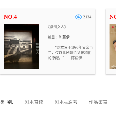
老搭档不仅要揭开新角色的
神秘面纱，还要前往被迷雾
笼罩的新领域，探索未知的
NO.4
NO
2134
地下黑市，一场疯狂动物城
的全新冒险即将展开……
《徽州女人》
编剧：
陈薪伊
“剧本写于1998年父亲百
年，仅以此剧献给父亲和他
的原配。”——陈薪伊
类 别:
剧本赏读
剧本vs原著
作品鉴赏