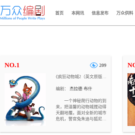
首页
本网讯
信息发布
万众供料
NO.1
NO
209
《疯狂动物城2（英文原版剧本）》
编剧：
杰拉德·布什
一个神秘爬行动物的到
来，把温馨的动物城搅动得
天翻地覆。面对全新的城市
危机，警官兔朱迪与狐尼克
将继续携手为保卫动物城而
奔波。在追捕行动中，这对