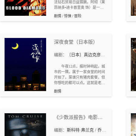
法钻石贸易日益猖獗。阿彻（莱
昂纳多•迪卡普里奥 饰）是一个
地道的战争贩子，靠倒卖战区钻
剧情 / 惊悚 / 冒险
石为生，他在监狱中无意得知渔
夫所罗门手里有极品粉钻。意识
到这是自己离开非洲的机会，出
狱后，他找到所罗门，准备和他
一起找出钻石，离开非洲。所罗
深夜食堂（日本版）
门是普通的渔民，因为内战和家
人分离，被叛军强制开采钻石，
编剧：
〔日本〕真边克彦、
他发现一颗极品粉钻，藏了起
小嶋健作、松冈锭司
来；战乱来临，所罗门进了监
午夜12点，报时钟响起，城
狱，后被阿彻救出，并在战地记
市的一隅，属于一家食堂的时间
者麦迪•鲍文(珍妮弗•康纳利 饰)
开始了。菜谱只有猪肉套餐，但
的帮助下，找到了失散的家人，
你想吃的都可以点。这就是老板
此时，他的儿子迪亚却被叛军带
（小林薰 饰）的经营方针。特殊
走，生死未卜。悲愤的所罗门答
剧情
的风格和怀念的味道，招来了不
应和阿彻合作，在叛军的控制范
少的客人。大家喝着小酒，吃着
围内寻找钻石，并寻找儿子。两
自己钟情的食物，卸下一天的疲
个截然不同的人，因为一颗血钻
惫，谈论着遇到的趣事，或是独
将命运联系在了一起。
自品味忧愁。在食物的香气里，
《少数派报告》电影剧
在深夜特有的幽静和食堂内的袅
本
袅暖意间，一出出充满人情味的
编剧：
斯科特·弗兰克 / 乔恩
故事被娓娓道来。有悲有喜，暗