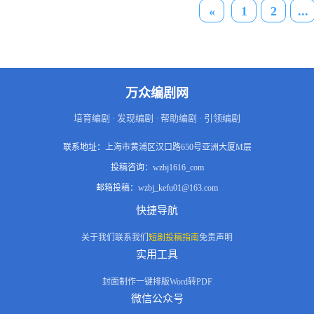
«
1
2
...
上马车，红石镇是他们共同的目
标。由于风雪太大，马车停在了
米妮男装店，然而熟悉的店主人
不知去向，却另有四名不速之客
百无聊赖地待在店里。约翰时刻
担心他人抢走猎物，马奎斯警惕
地扫视面前的陌生人们，多嘴多
万众编剧网
舌的克里斯不时为紧张的气氛中
加油添醋，黛西则似乎等待更大
培育编剧 · 发现编剧 · 帮助编剧 · 引领编剧
的风暴到来。仿佛与世隔绝的小
店内，即将刮起一场更为猛烈的
联系地址：
上海市黄浦区汉口路650号亚洲大厦M层
风暴……
投稿咨询：
wzbj1616_com
邮箱投稿：
wzbj_kefu01@163.com
快捷导航
关于我们
联系我们
短剧投稿指南
免责声明
实用工具
封面制作
一键排版
Word转PDF
微信公众号