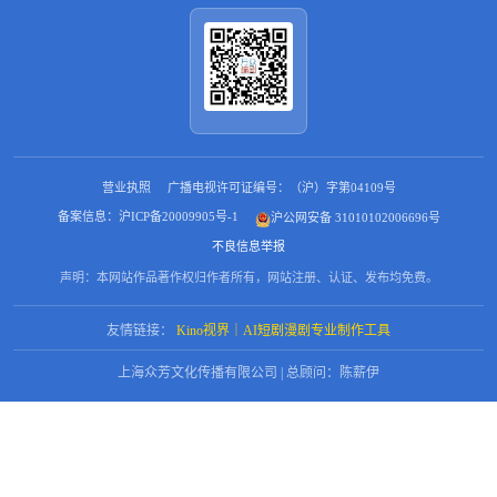
营业执照
广播电视许可证编号：（沪）字第04109号
备案信息：沪ICP备20009905号-1
沪公网安备 31010102006696号
不良信息举报
声明：本网站作品著作权归作者所有，网站注册、认证、发布均免费。
友情链接：
Kino视界｜AI短剧漫剧专业制作工具
上海众芳文化传播有限公司 | 总顾问：陈薪伊