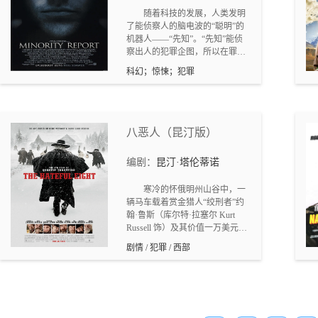
·科恩 / 菲利普·迪克
合着食物的酸甜苦辣。人生百
随着科技的发展，人类发明
味，尽在这四方食堂间。本剧改
了能侦察人的脑电波的“聪明”的
编自安倍夜郎的同名漫画。2010
机器人――“先知”。“先知”能侦
年赢得第55届小学馆漫画奖“一般
察出人的犯罪企图，所以在罪犯
读者类别”奖项，并且获得第39届
犯罪之前，就已经被犯罪预防组
日本漫画家协会奖大奖。
科幻；惊悚；犯罪
织的警察逮捕并获刑。乔恩（汤
姆•克鲁斯 Tom Cruise 饰）就是犯
罪预防组织的一个主管。在一次
通过“先知”成功阻止了一起因外
遇引起的双人命案之后，乔恩隐
八恶人（昆汀版）
约感到了这一套完美的预防犯罪
系统中隐含的秘密，那就是少数
编剧：
昆汀·塔伦蒂诺
派报告。原来，共有三个“先知”
一起判定一个人是否有杀人企
寒冷的怀俄明州山谷中，一
图。当出现分歧时，按少数服从
辆马车载着赏金猎人“绞刑者”约
多数原则定案，但最后若证明少
翰·鲁斯（库尔特·拉塞尔 Kurt
数那一方是正确的话，则会秘密
Russell 饰）及其价值一万美元的
保存一份少数派报告。乔恩一觉
猎物黛西·多摩格（詹妮弗·杰森·
醒来，突然发现自己已是昔日同
剧情 / 犯罪 / 西部
李 Jennifer Jason Leigh 饰）踏雪
事的抓捕对象。乔恩唯一的出路
而行。途中，黑人赏金猎人马奎
就是找到能证明自己清白的那份
斯·沃伦少校（塞缪尔·杰克逊
少数派报告……
Samuel L. Jackson 饰）和新人警
长克里斯·马尼克斯（沃尔顿·戈
金斯 Walton Goggins 饰）相继登