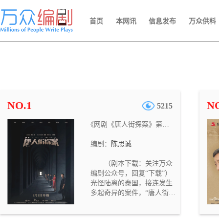
首页
本网讯
信息发布
万众供料
NO.1
NO
5215
《网剧《唐人街探案》第一季》
编剧：
陈思诚
（剧本下载：关注万众
编剧公众号，回复“下载”）
光怪陆离的泰国，接连发生
多起奇异的案件，“唐人街第
一神探”唐仁的徒弟林默，野
田昊的弟弟野田昊二，纷纷