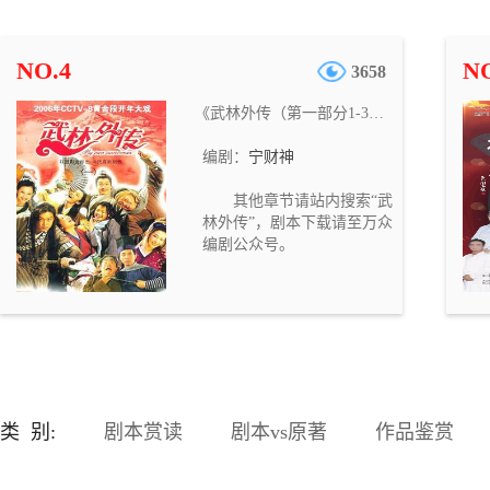
陷入探案的谜团之中……死
者妻子IVY、酒吧歌手阿
温、五大灵童战队成员陆菁
NO.4
NO
3658
菁、初出茅庐的女警萨莎也
悉数登场，错综复杂的线索
《武林外传（第一部分1-30集）》
背后，藏于黑暗的真相正慢
慢浮出水面……
编剧：
宁财神
其他章节请站内搜索“武
林外传”，剧本下载请至万众
编剧公众号。
类 别:
剧本赏读
剧本vs原著
作品鉴赏