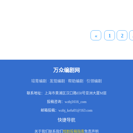
«
1
2
万众编剧网
培育编剧 · 发现编剧 · 帮助编剧 · 引领编剧
联系地址：
上海市黄浦区汉口路650号亚洲大厦M层
投稿咨询：
wzbj1616_com
邮箱投稿：
wzbj_kefu01@163.com
快捷导航
关于我们
联系我们
短剧投稿指南
免责声明