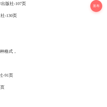
版社-107页
发布
-130页
两种格式，
-91页
8页