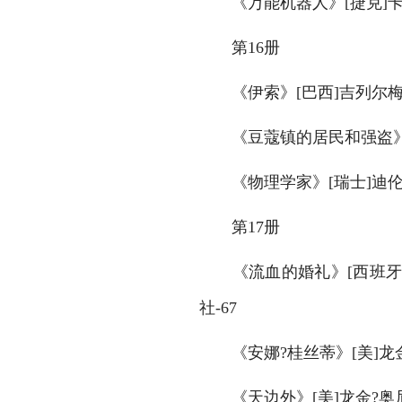
　　《万能机器人》[捷克]卡
　　第16册
　　《伊索》[巴西]吉列尔梅
　　《豆蔻镇的居民和强盗》[
　　《物理学家》[瑞士]迪伦
　　第17册
　　《流血的婚礼》[西班牙
社-67
　　《安娜?桂丝蒂》[美]龙金
　　《天边外》[美]龙金?奥