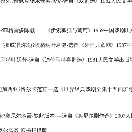
雷尔?恰佩克杨乐云蒋承俊-选自《戏剧选》1982人民文学出
?菲格雷多陈颙——《伊索狐狸与葡萄》1959中国戏剧出
挪威]托尔边?埃格纳叶君健-选自《外国儿童剧》1987中国
马特叶廷芳-选自《迪伦马特喜剧选》1981人民文学出版社
]加西亚?洛尔卡范宜—选《世界经典戏剧全集十五西班牙
?奥尼尔淼聂-缺此版本----选自《奥尼尔剧作选》2007人
尼尔淼聂-原书扫描版