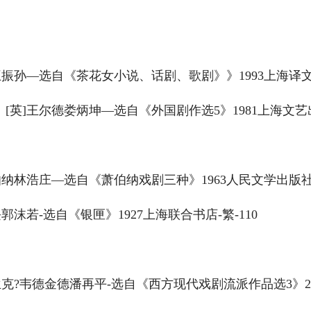
振孙—选自《茶花女小说、话剧、歌剧》》1993上海译文出
英]王尔德娄炳坤—选自《外国剧作选5》1981上海文艺出
纳林浩庄—选自《萧伯纳戏剧三种》1963人民文学出版社-
沫若-选自《银匣》1927上海联合书店-繁-110
克?韦德金德潘再平-选自《西方现代戏剧流派作品选3》20