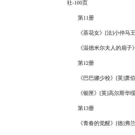
社-100页
　　第11册
　　《茶花女》[法]小仲马王
　　《温德米尔夫人的扇子》[
　　第12册
　　《巴巴娜少校》[英]萧伯
　　《银匣》[英]高尔斯华绥郭
　　第13册
　　《青春的觉醒》[德]弗兰