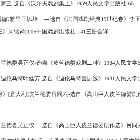
箫三-选自《沃尔夫戏剧集上》1959人民文学出版社-65
德?雅里王以培，—选自《法国戏剧经典19世纪卷》李玉民
周铭译2006中国戏剧出版社-141三册全译
兰德娄吴正仪-选自《皮蓝德娄戏剧二种》1984人民文学出
迪伦马特叶廷芳-选自《迪伦马特喜剧选》1981人民文学出
[意大利]皮兰德娄吕同六-选自《高山巨人皮兰德娄剧作选
兰德娄吴正仪-：选自《高山巨人皮兰德娄剧作选》吕同六译本