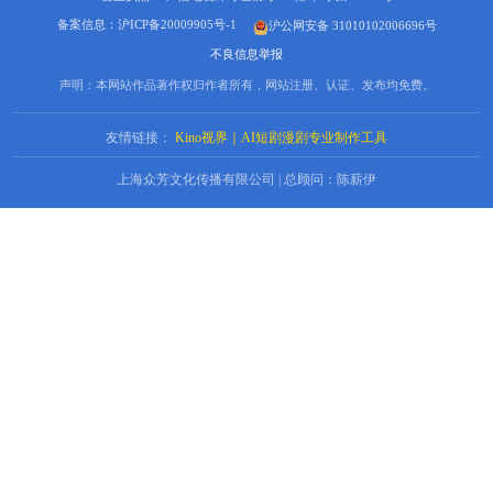
备案信息：沪ICP备20009905号-1
沪公网安备 31010102006696号
不良信息举报
声明：本网站作品著作权归作者所有，网站注册、认证、发布均免费。
友情链接：
Kino视界｜AI短剧漫剧专业制作工具
上海众芳文化传播有限公司 | 总顾问：陈薪伊