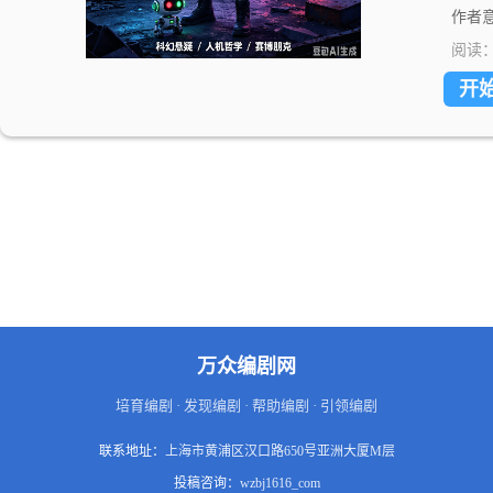
也是
作者意
生命”
阅读
金句
开
万众编剧网
培育编剧 · 发现编剧 · 帮助编剧 · 引领编剧
联系地址：
上海市黄浦区汉口路650号亚洲大厦M层
投稿咨询：
wzbj1616_com