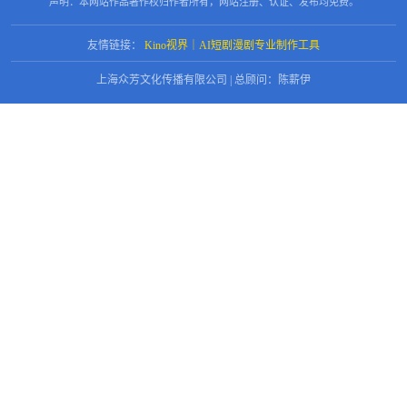
声明：本网站作品著作权归作者所有，网站注册、认证、发布均免费。
友情链接：
Kino视界｜AI短剧漫剧专业制作工具
上海众芳文化传播有限公司 | 总顾问：陈薪伊