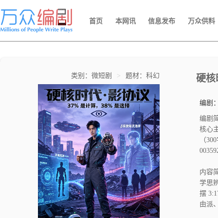
首页
本网讯
信息发布
万众供料
类别：微短剧
>
题材：科幻
硬核
编剧
编剧
核心
（300字以内）： 1.《硬核时代：影
0035924），
供》
4.
内容简
学思
摆 
由派
体系