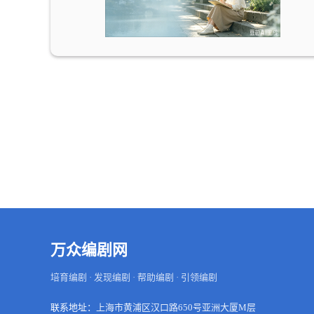
万众编剧网
培育编剧 · 发现编剧 · 帮助编剧 · 引领编剧
联系地址：
上海市黄浦区汉口路650号亚洲大厦M层