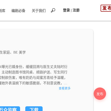
登录 | 注册
剧库
编剧必备
关于我们
家庭、BE 美学
众曝光已婚身份，缓缓回溯与医生丈夫陆时衍
，主动制造图书馆同桌、顺路护送、写生同行
控制欲伤害，唯有奶奶与闺蜜苏青给予温暖，
懂她外表温婉下的敏感脆弱，不刻意说教，只
攻下，二人于苏市水乡确定恋爱关系，互相袒
查看更多
也逐渐反思过错。毕业后两人成婚，沈星晚亲
发布
一切，陆时衍救人离世，沈星晚独自穿着婚纱
万众监察
下载