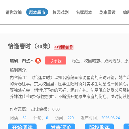
请你改编
剧本超市
校园戏剧
名家剧本
剧本赏读
编
恰逢春时（30集）
AI辅助创作
编剧：四点木
联系我
标签：校园暗恋、双向治愈、原生
编剧简介：
内容简介：《恰逢春时》以知名隐藏画家沈星晚的专访开篇，她当
的青春往事。京大校园里，医学生陆时衍对美术生沈星晚一见倾心
等独处机会，悄悄记下她的喜好，满心守护。沈星晚自幼受父母强
养妹沈佳莹时常刻意挑衅，不断撕开她原生家庭的伤疤。陆时衍读
用沉默陪伴与温柔偏爱治愈她。在温煦、梁亦辰、苏青一众好友助
露过往伤痛，感情稳步升温。沈佳莹幡然醒悟远赴追梦，沈父沈母
作者意愿： 出让金额： 0.00
手设计婚戒，陆时衍筹备求婚，幸福近在眼前，一场车祸骤然击碎
阅读：
32
评论：
0
访问：
220
发布时间：
2026.06.24
去往墓前，完成一场无人见证的婚礼，春日心动终留长久遗憾。
开始阅读
发表评论
版权购买