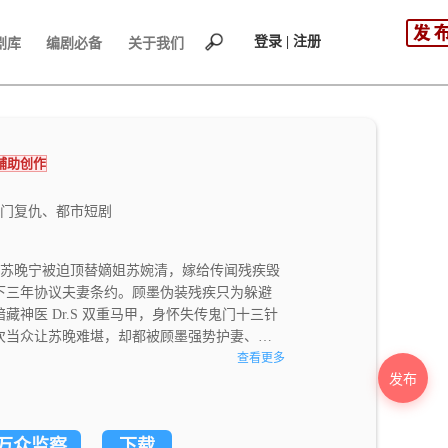
登录 | 注册
剧库
编剧必备
关于我们
I辅助创作
门复仇、都市短剧
女苏晚宁被迫顶替嫡姐苏婉清，嫁给传闻残疾毁
下三年协议夫妻条约。顾墨伪装残疾只为躲避
神医 Dr.S 双重马甲，身怀失传鬼门十三针
次当众让苏晚难堪，却都被顾墨强势护妻、苏
下顾墨，顾墨也为她扫清苏家、沈家所有障
查看更多
发布
谜团，苏晚宁神医身份公开惊艳医学界。历经
，举办盛大婚礼，迎来龙凤胎，事业爱情双圆
万众监察
下载