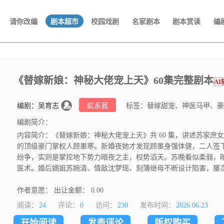
请你改编
剧本超市
校园戏剧
名家剧本
剧本赏读
编
《替嫁新娘：神秘大佬宠上天》60集完整剧本
A
编剧：吴育志
联系我
标签：替嫁甜宠、神医马甲、豪
编剧简介：
内容简介：《替嫁新娘：神秘大佬宠上天》共 60 集，讲述苏家庶
的顶级豪门掌权人顾墨寒。新婚夜她才发现顾墨身强体健，二人签
纷争，实则是掌控地下势力暗夜之主，权势滔天。苏晚看似柔弱，暗藏
医术。婚后嫡姐苏婉清、情敌沈梦瑶、刻薄继母不断设计陷害，屡
晚凭智商医术逐一打脸。相处中两人渐生情愫，苏晚宁多次舍身救
碍。剧情层层揭开顾家家内斗、暗影阁敌对势力、顾墨身世等多重
作者意愿： 出让金额： 0.00
绑架、刺杀、商战、家族大战等重重危机，二人携手粉碎所有阴谋
阅读：
24
评论：
0
访问：
230
发布时间：
2026.06.23
满，是融合甜宠、打脸、马甲逆袭、豪门权谋的女频微短剧。
开始阅读
发表评论
版权购买