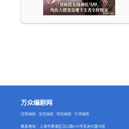
万众编剧网
培育编剧 · 发现编剧 · 帮助编剧 · 引领编剧
联系地址：
上海市黄浦区汉口路650号亚洲大厦M层