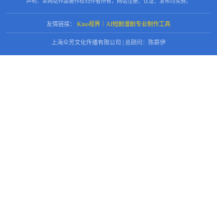
声明：本网站作品著作权归作者所有，网站注册、认证、发布均免费。
友情链接：
Kino视界｜AI短剧漫剧专业制作工具
上海众芳文化传播有限公司 | 总顾问：陈薪伊