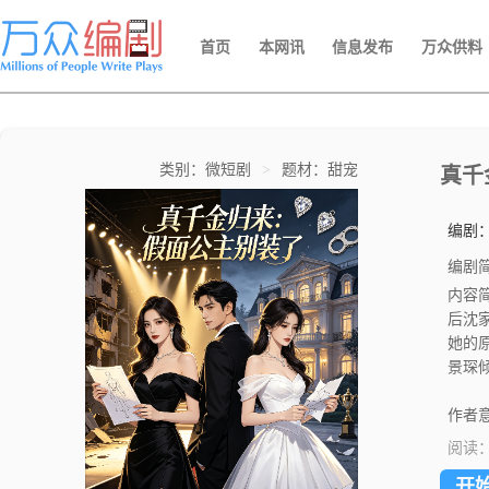
首页
本网讯
信息发布
万众供料
类别：微短剧
>
题材：甜宠
真千
编剧
编剧
内容
后沈
她的
景琛
还有
辛，
作者意
阅读
开