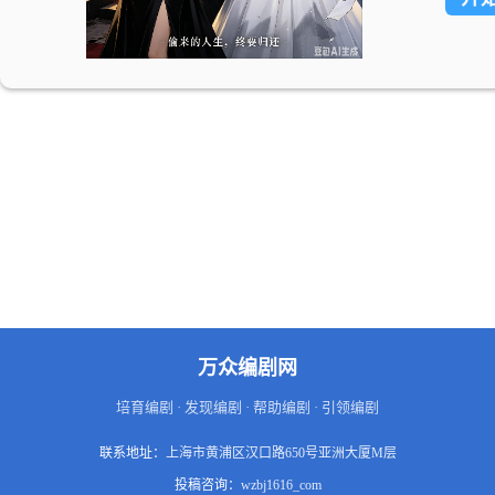
万众编剧网
培育编剧 · 发现编剧 · 帮助编剧 · 引领编剧
联系地址：
上海市黄浦区汉口路650号亚洲大厦M层
投稿咨询：
wzbj1616_com