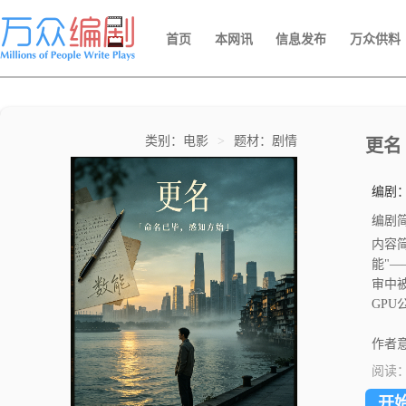
首页
本网讯
信息发布
万众供料
类别：电影
>
题材：剧情
更名
编剧
编剧
内容
能"
审中
GP
成。
知微
作者意
师（
阅读
不是
开