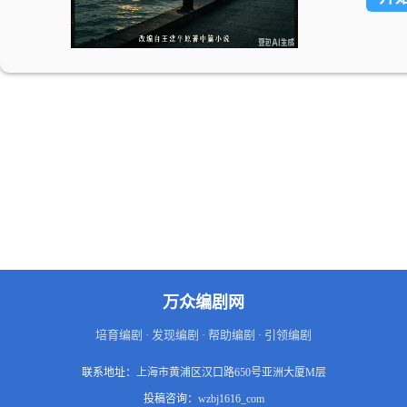
万众编剧网
培育编剧 · 发现编剧 · 帮助编剧 · 引领编剧
联系地址：
上海市黄浦区汉口路650号亚洲大厦M层
投稿咨询：
wzbj1616_com