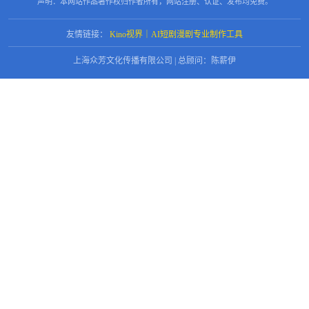
声明：本网站作品著作权归作者所有，网站注册、认证、发布均免费。
友情链接：
Kino视界｜AI短剧漫剧专业制作工具
上海众芳文化传播有限公司 | 总顾问：陈薪伊