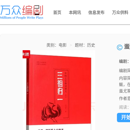
首页
本网讯
信息发布
万众供料
类别：电影
>
题材：历史
蚩
编剧
编剧
内容
鲅，
蚩尤
作者
阅读
开