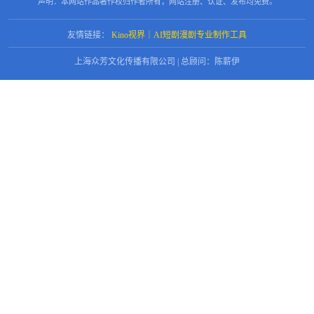
声明：本网站作品著作权归作者所有，网站注册、认证、发布均免费。
友情链接：
Kino视界｜AI短剧漫剧专业制作工具
上海众芳文化传播有限公司 | 总顾问：陈薪伊