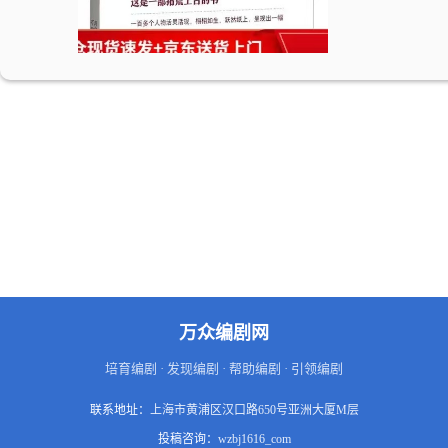
万众编剧网
培育编剧 · 发现编剧 · 帮助编剧 · 引领编剧
联系地址：
上海市黄浦区汉口路650号亚洲大厦M层
投稿咨询：
wzbj1616_com