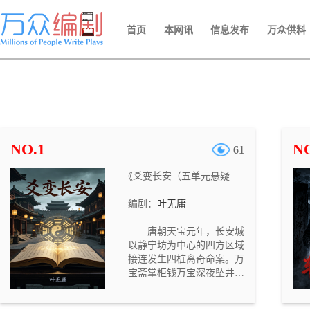
首页
本网讯
信息发布
万众供料
NO.1
NO
61
《爻变长安（五单元悬疑网剧）》
编剧：
叶无庸
唐朝天宝元年，长安城
以静宁坊为中心的四方区域
接连发生四桩离奇命案。万
宝斋掌柜钱万宝深夜坠井溺
亡，栖凤楼乐师柳艳芳在房
中被闷死，吏部主事应文昭