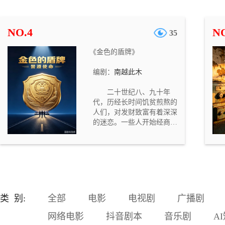
遭烈火封喉，济世堂郎中孙
济世被利刃穿胸。四名死者
身份迥异，死法各不相同，
NO.4
NO
35
却都死于正时辰，现场均残
留灰烬与蹊跷物件，且皆有
《金色的盾牌》
目击者称看到“白面鬼”出
没。一时间长安人心惶惶，
编剧：
南越此木
鬼怪之说甚嚣尘上。 大理寺
评事叶慎之接手此案，与左
二十世纪八、九十年
卫大将军之女何楚卿、书吏
代，历经长时间饥贫煎熬的
章成策、长安捕头杨剑组成
人们，对发财致富有着深深
查案小组，逐一勘验现场、
的迷恋。一些人开始经商发
梳理关联。随着调查深入，
家。看别人的钱袋子以几何
他们发现四位死者分别对应
速度的膨胀，有人按捺不住
子、卯、午、酉四个正时
了。一些体制内的人员，对
辰，死法暗合五行之属，现
自己皓首穷经谋来的铁饭碗
场留下的玉璧、方响铁片、
产生了疑虑，一股子“停薪留
笔洗、硫磺则五行相克于死
职”的时尚在撬动稳固的体制
者的时辰五行。这并非随性
内工作者。 广有前途的省机
杀戮，而是按照一套严密的
类 别:
全部
电影
电视剧
广播剧
关才子陈名星，离开舒适的
卦理布下的祭祀之局。
岗位，汇入浩大的经商团
网络电影
抖音剧本
音乐剧
A
体。不几年的时间，他的财