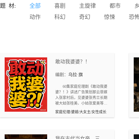
富成了那个时代的天文数
题 材:
全部
喜剧
主旋律
都市
字。而他，所得的没有个铜
动作
科幻
奇幻
惊悚
恐
板，布满了时代富裕阶层和
猎奇大众的鲜血。 金钱，甚
而使部分高级干部贱卖官
德，基本的人格被人踩地摩
擦。 为钱着魔的一些人，开
始干一些下地狱的勾当。 龙
州市发生系列惊动省府及公
安部的命案。以侦探刑警队
敢动我婆婆？！
长刘青发、副局长方学为代
表公安人员，不惧威胁、与
编剧：
乌拉·旗
各方利益集团干扰威压，对
潜藏的毒枭进行了抽丝剥茧
60集家庭伦理剧《敢动我婆
的打击。
婆？！》讲述广告策划那云菲嫁
入张家村后，见婆婆张秀兰长期
被大姑张桂美、小姑张爱美等亲
戚压榨欺负，丈夫张正初期沉默
家庭伦理/婆媳/大女主/女性成长
不作为，她便以智慧和原则为婆
婆撑腰。从制止婚闹、怼回姑姐
的无理要求，到反击造谣、拒绝
被当免费保姆，甚至挺着孕肚回
村养胎守护婆婆，还装监控、养
我在古代当女帝，三个