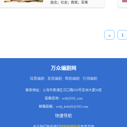
游记》的文化认同感，又规避了
励志；社会；救赎；苦难
业家。与此同时，生父李建国
经典IP过度改编的观众抵触风
（李大山）变卖家产，踏上37年
险。同时，剧本将超能力叙事与
寻亲路。林桃返乡回馈林家，后
现实议题深度绑定，剧中商业垄
通过媒体寻亲，终与生父相认。
断、扶贫款贪污、校园霸凌、欠
她将事业与家乡发展结合，实现
薪等情节，精准贴合当下社会关
自我与亲情的圆满。商业价值的
注的民生问题，如孙书棠勾结黑
«
1
综合评估《桃灼南风》凭借“现实
风集团强拆民房、挪用扶贫款盖
题材+情感共鸣+时代叙事”的三
私宅等剧情，既能引发观众情感
重优势，具备成为爆款短剧的潜
共鸣，又符合主流价值观导向，
力：市场层面：覆盖多圈层受
降低政策审核风险，适配视频平
众，适配平台分账、品牌植入、
台“正能量+高共鸣”的内容扶持方
IP衍生等多元变现模式，保守预
向。（二）内容亮点：强冲突
估单平台分账可突破千万元；社
+成长线，适配多平台传播人物
万众编剧网
会层面：通过寻亲、扶贫等情节
与情感：高张力冲突拉满粘性主
传递正向价值观，易获得政策与
角孙沐阳的“富二代→守护者”成
培育编剧 · 发现编剧 · 帮助编剧 · 引领编剧
舆论支持，提升IP长期价值；行
长线清晰，从依赖“后悔咒”改写
业层面：为现实题材短剧提供“个
过去，到领悟“正义是守护当
联系地址：
上海市黄浦区汉口路650号亚洲大厦M层
人命运与时代结合”的创作范本，
下”，人物弧光完整；弟弟孙书棠
兼具商业性与艺术性。若能在节
的“恶之扩张”（校园霸凌→商业
投稿咨询：
wzbj1616_com
奏把控与差异化营销上持续优
犯罪→谋杀）形成强烈反派张
邮箱投稿：
wzbj_kefu01@163.com
化，该剧有望成为兼具口碑与收
力，兄弟反目、亲情抉择等情节
益的标杆作品。
自带话题性，易引发社交媒体讨
快捷导航
论（如原生家庭对人的影响，正
义该不该有底线）。古汀兰从“被
关于我们
联系我们
短剧投稿指南
免责声明