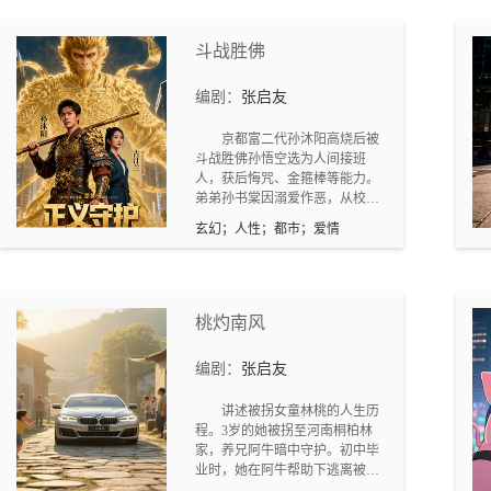
袭，林晚晴再次陷入生死危机，
等待救援。
斗战胜佛
编剧：
张启友
京都富二代孙沐阳高烧后被
斗战胜佛孙悟空选为人间接班
人，获后悔咒、金箍棒等能力。
弟弟孙书棠因溺爱作恶，从校园
霸凌升级至商业犯罪、勾结邪恶
玄幻；人性；都市；爱情
集团，还迫害沐阳爱人古汀兰。
沐阳在古汀兰支持下，用能力救
亲友、对抗邪恶，逐渐悟透正义
真谛。最终孙书棠及同伙被法律
制裁，沐阳未成脱离尘世的神，
桃灼南风
以普通人身份守护人间公平与善
良。（一）题材优势：国民
编剧：
张启友
IP+现实映射，平衡流量与深度
剧本以“孙悟空”这一国民级IP为
讲述被拐女童林桃的人生历
核心支点，打破传统神话剧的悬
程。3岁的她被拐至河南桐柏林
浮感——孙悟空不再是单一的“战
家，养兄阿牛暗中守护。初中毕
斗神”，而是以引导者身份串联
业时，她在阿牛帮助下逃离被安
“人间正义”叙事，既延续了《西
排的婚姻，赴深圳打拼，终成企