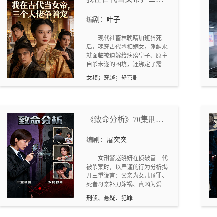
土狗护院。婆婆实则因怕拖累子
大佬争着宠
女隐忍守老屋，那云菲始终坚守
编剧：
叶子
底线，用行动为婆婆挣回做人的
体面，也让丈夫逐渐醒悟站队，
现代社畜林晚晴加班猝死
全剧围绕守护婆婆、捍卫家庭尊
后，魂穿古代丞相嫡女，刚醒来
严展开，诠释女性间的温暖与力
就面临被迫嫁给病痨皇子、原主
量。
自杀未遂的困境，还绑定了需两
年内登上女帝之位的天命系统，
女频；穿越；轻喜剧
失败则死。入宫请罪时，她遭皇
后刁难赐死，幸得国师萧云逸以
“气运相合” 为由救下。任职女官
期间，林晚晴用现代思维高效处
理政务，却卷入皇后栽赃的皇帝
《致命分析》70集刑侦
中毒案。萧云逸多次出手相助，
悬疑犯罪情感爽剧
两人暗生情愫。前往北境查粮草
编剧：
屠突突
被劫案时，她遇阳光将军陆霆
骁，联手挫败刺客与内鬼，陆霆
女刑警赵晓妍在侦破富二代
骁对其心生爱慕。途中目睹难民
被杀案时，以严谨的行为分析揭
惨状，林晚晴决心救民，灵台郎
开三重谎言：父亲为女儿顶罪、
祁风携天象之力赶来助她掘井救
死者母亲补刀嫁祸、真凶为爱自
灾，三人形成默契。回京后，他
首，最终在血色迷局中完成亲情
们联手揭发皇后兄长贪墨军功、
刑侦、悬疑、犯罪
与职责的双向救赎。
克扣粮草的罪行，成功扳倒权
臣。然而，皇后震怒派死士夜