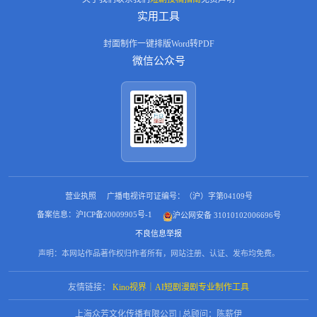
动受害者”到“精神支柱”的女性成
实用工具
长线，也贴合当下女性观众对“独
立女性角色”的需求，丰富情感维
度。超能力设计：功能性与隐喻
封面制作
一键排版
Word转PDF
性兼具“后悔咒（救赎）→金箍棒
微信公众号
（力量）→筋斗云（速度）→72
变（智慧）”的能力解锁节奏，与
剧情危机同步升级，既满足青少
年对“超能力爽感”的追求，又通
过能力隐喻深化主题（如“后悔
咒”对应“弥补过错的边界”，“72
变”暗示“理解他人的共情力”），
避免内容陷入“纯爽文”的浅薄，
可吸引追求深度的年轻观众。
（三）IP衍生：全链路开发潜力
巨大实体衍生：场景与符号的商
营业执照
广播电视许可证编号：（沪）字第04109号
业化落地剧中核心符号“金箍棒”
备案信息：沪ICP备20009905号-1
沪公网安备 31010102006696号
“筋斗云”可开发玩具、文创（如
筋斗云造型抱枕、金箍棒金属摆
不良信息举报
件）；古汀兰喜爱的“草莓”元素
声明：本网站作品著作权归作者所有，网站注册、认证、发布均免费。
可联动食品品牌推出联名款（草
莓零食、果汁）；孙沐阳参与的
“希望小学”公益线，可联合教育
友情链接：
Kino视界｜AI短剧漫剧专业制作工具
品牌开发“助学礼盒”（文具、书
籍），既贴合剧情内核，又能通
上海众芳文化传播有限公司 | 总顾问：陈薪伊